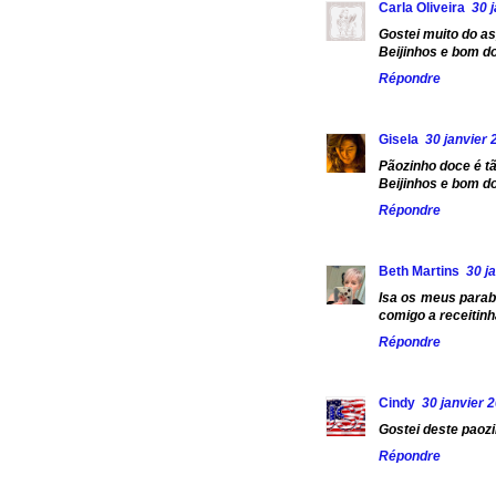
Carla Oliveira
30 
Gostei muito do a
Beijinhos e bom d
Répondre
Gisela
30 janvier 
Pãozinho doce é tã
Beijinhos e bom d
Répondre
Beth Martins
30 j
Isa os meus parabe
comigo a receitinh
Répondre
Cindy
30 janvier 
Gostei deste paozi
Répondre