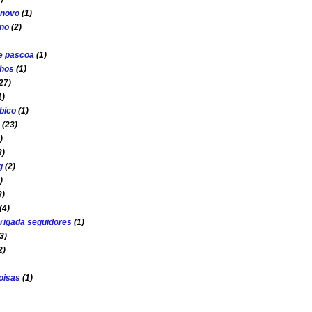
o novo
(1)
ano
(2)
e pascoa
(1)
nhos
(1)
27)
1)
bico
(1)
(23)
)
3)
g
(2)
)
3)
(4)
rigada seguidores
(1)
3)
2)
oisas
(1)