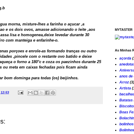
q.b
gua morna, misture-lhes a farinha o açucar ,a
ao e os dois ovos, amasse adicionando o leite ,aos
MYTASTER
assa lisa e homogenea,deixe levedar durante 30
iro com manteiga e enfarinhe-o.
As Minhas R
nas porçoes e enrole-as formando tranças ou outro
midades ,pincele com o restante ovo batido e deixe
açorda
(
aqueça o forno a 180°c e coza os paezinhos durante 25
anedota
s ou meta em caixas fechadas pois ficam ainda
Aniversa
anos de
r bom dominga para todas (os) beijinhos.
Arroz
(3
Artista
(
à
12:53
bacalha
Batatas
Biscoito
Boas Fe
Bolachi
s:
bolinhos
Bolinho