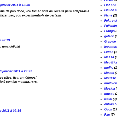
Filiz an
 janvier 2011 à 18:30
Fim de 
lha de pão doce, vou tomar nota da receita para adaptá-la á
Flans
(2)
fazer pão, vou experimentá-la de certeza.
Folare d
Folhadi
Frango
(
gelado
(
à 20:19
Grao de 
u uma delicia!
legumes
Leitao
(1
Massa
(
Meu Blo
molho
(1
0 janvier 2011 à 23:22
Mouse
(
es pães, ficaram ótimos!
Mousse
ão é comigo mesma, rsrs.
muito ob
Musica
(
musse
(
Natal
(3)
outras c
Ovos
(1)
er 2011 à 02:16
Pao
(7)