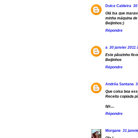
Dulce Caldeira
30
Olá Isa que maravi
minha máquina de 
Beijinhos:)
Répondre
a
30 janvier 2011 
Este pãozinho fico
Beijinhos
Répondre
Andréa Santana
3
Que coisa boa ess
Receita copiada p
bjs....
Répondre
Morgane
31 janvi