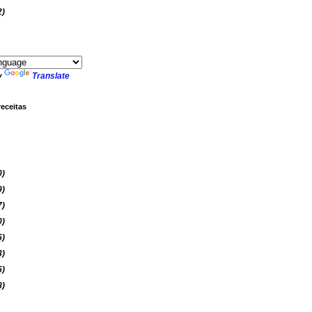
2)
y
Translate
receitas
0)
9)
7)
0)
5)
3)
5)
8)