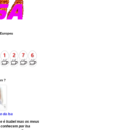
 Europeu
us ?
o da Isa
e é Isabel mas os meus
 conhecem por Isa