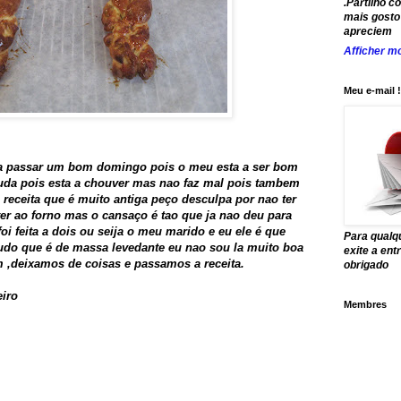
.Partilho c
mais gosto 
apreciem
Afficher mo
Meu e-mail !
 a passar um bom domingo pois o meu esta a ser bom
uda pois esta a chouver mas nao faz mal pois tambem
 receita que é muito antiga peço desculpa por nao ter
ter ao forno mas o cansaço é tao que ja nao deu para
foi feita a dois ou seija o meu marido e eu ele é que
Para qualq
do que é de massa levedante eu nao sou la muito boa
exite a en
 ,deixamos de coisas e passamos a receita.
obrigado
eiro
Membres