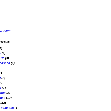
eceitas
1)
s
(3)
rio
(3)
 casada
(1)
)
1)
u
(2)
(3)
s
(15)
stas
(2)
nhas
(12)
(53)
s salgados
(1)