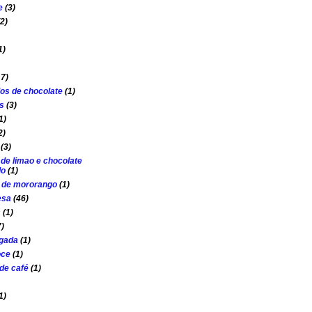
e
(3)
(2)
1)
17)
os de chocolate
(1)
s
(3)
1)
2)
(3)
 de limao e chocolate
do
(1)
o de mororango
(1)
esa
(46)
s
(1)
7)
lgada
(1)
oce
(1)
de café
(1)
1)