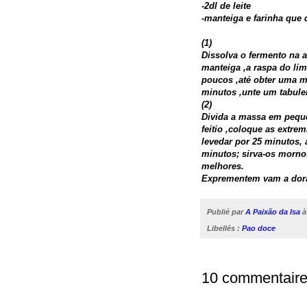
-2dl de leite
-manteiga e farinha que 
(1)
Dissolva o fermento na a
manteiga ,a raspa do lim
poucos ,até obter uma m
minutos ,unte um tabule
(2)
Divida a massa em peque
feitio ,coloque as extre
levedar por 25 minutos, 
minutos; sirva-os morno
melhores.
Exprementem vam a dora
Publié par
A Paixão da Isa
Libellés :
Pao doce
10 commentaire