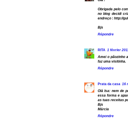
Ola !
Obrigada pelo come
no blog decidi cr
endreço : http://g
Bjs
Répondre
RITA
1 février 201
Amei o pãozinho a
faz uma visitinha.
Répondre
Prata da casa
16 
Olá Isa: nem de 
essa forma e apar
as tuas receitas 
Bjs
Márcia
Répondre