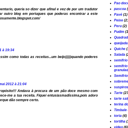
Pao doc
pascoa
ntario, queria so dizer que afinal e vez de por um tradutor
iar outro blog em portugues que poderas encontrar a este
Pavé
(1)
ulosamente.blogspot.com/
Peixe
(2
Peru
(2)
Pudim
(
Quadrad
queijada
Quiche
(
1 à 19:34
Salada
(
ssim como todas as receitas...um beijo)))))quando poderes
semifrio
semifrio
granula
Semifri
sobrem
mai 2012 à 21:04
suspiro
propósito!!! Andava à procura de um pão doce mesmo com
Tarte
(2
ece-me a tua receita. Fiquei entusiasmadíssima,pois adoro
tarte sa
porque dão sempre certo.
terina d
Timbale 
torta
(4)
tortilha
(
video
(6)