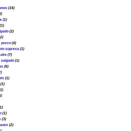
 anos
(16)
0)
s
(1)
(1)
lgado
(2)
2)
e porco
(4)
to supresa
(1)
cake
(7)
s salgado
(1)
as
(6)
2)
nts
(1)
(1)
(1)
5)
1)
o
(1)
s
(3)
çaoes
(2)
)