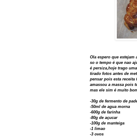
Ola espero que estejam
so o tempo é que nao aj
é persiza,hoje trago uma
tirado fotos antes de me
pensar pois esta receita 
amassou a massa pois tu
mas ele sim é muito bom
-30g de fermento de pad
-50ml de agua morna
-600g de farinha
-80g de açucar
-100g de manteiga
-1 limao
-3 ovos