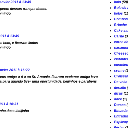
bolo
(58)
janvier 2011 à 13:45
Bolo de
specto dessas tranças doces.
bolos
(1
omingo.
Bombon
Brioche
Cake sa
2011 à 13:49
Carne
(3
carne d
o bom, e ficaram lindos
omingo
casamen
Cheese
clafouti
costelet
anvier 2011 à 16:22
creme
(
Croissa
ns amiga a ti a ao Sr. Antonio, ficaram exelente amiga levo
a para quando tiver uma oportunidade, beijinhos e parabens
De volta
desafio
dicas
(1
doce
(1)
2011 à 16:31
Donuts
(
Empada
nho doce..beijinho
Entrada
Explica
Férias
(3