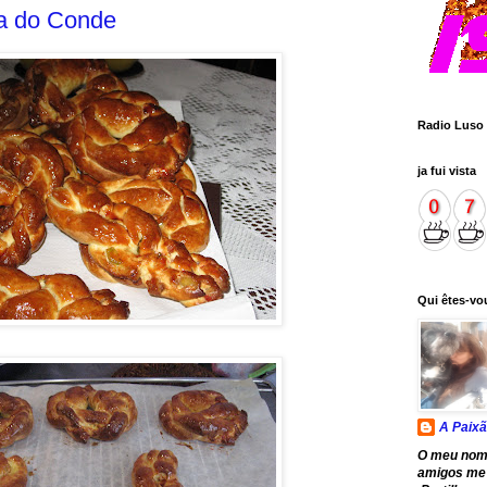
la do Conde
Radio Luso
ja fui vista
Qui êtes-vo
A Paixã
O meu nom
amigos me