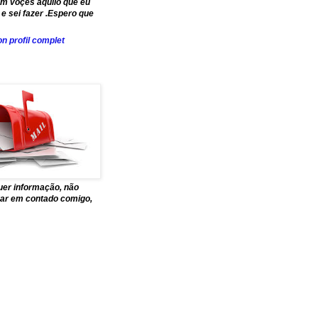
om voçes aquilo que eu
e sei fazer .Espero que
n profil complet
uer informação, não
trar em contado comigo,