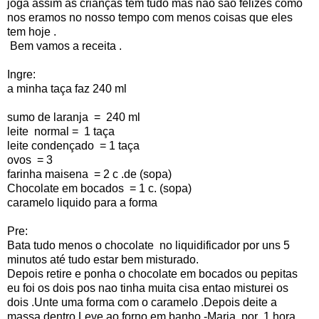
joga assim as crianças tem tudo mas nao sao felizes como
nos eramos no nosso tempo com menos coisas que eles
tem hoje .
Bem vamos a receita .
Ingre:
a minha taça faz 240 ml
sumo de laranja = 240 ml
leite normal = 1 taça
leite condençado = 1 taça
ovos = 3
farinha maisena = 2 c .de (sopa)
Chocolate em bocados = 1 c. (sopa)
caramelo liquido para a forma
Pre:
Bata tudo menos o chocolate no liquidificador por uns 5
minutos até tudo estar bem misturado.
Depois retire e ponha o chocolate em bocados ou pepitas
eu foi os dois pos nao tinha muita cisa entao misturei os
dois .Unte uma forma com o caramelo .Depois deite a
massa dentro.Leve ao forno em banho -Maria por 1 hora.