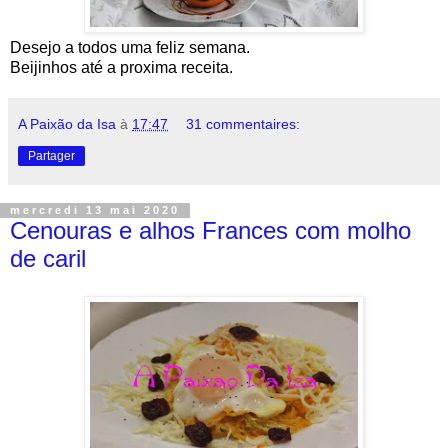
Desejo a todos uma feliz semana.
Beijinhos até a proxima receita.
A Paixão da Isa
à
17:47
31 commentaires:
Partager
mercredi 13 mai 2020
Cenouras e alhos Frances com molho
de caril