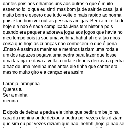
dantes pois nos olhamos uns aos outros o que é muito
estrenho foi o que eu sinti mas bom ja de sair de casa ja é
muito bom e espero que tudo volte o mais rapido ao normal
pois é tao bom ver outras pessoas amigas .Bem a receita de
hoje ela nao é nada complicada .Mas tem historia pois
quando era pequena adorava jogar aos jogos que havia no
meu tempo pois ja sou uma velhina hahahah era tao giros
coisa que hoje as crianças nao conhecem o que é pena
.Entao é assim as meninas e meninos faziam uma roda e
um dos rapazes pegava uma pedra para fazer que fosse
uma laranja e dava a volta a roda e depois deixava a pedra
a traz de uma menina mas antes ele tinha que cantar era
mesmo muito giro e a cançao era assim
Laranja laranjinha
Queres tu
Ser a minha
menina
E dpois de deixar a pedra ele tinha que pedir um beijo na
cara da menina onde deixou a pedra por vezes elas diziam
que sim ou por vezes diziam que nao hehhh ,hoje ja nao se