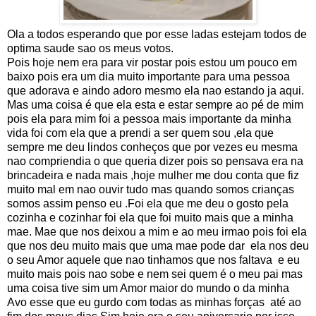
Ola a todos esperando que por esse ladas estejam todos de
optima saude sao os meus votos.
Pois hoje nem era para vir postar pois estou um pouco em
baixo pois era um dia muito importante para uma pessoa
que adorava e aindo adoro mesmo ela nao estando ja aqui.
Mas uma coisa é que ela esta e estar sempre ao pé de mim
pois ela para mim foi a pessoa mais importante da minha
vida foi com ela que a prendi a ser quem sou ,ela que
sempre me deu lindos conheços que por vezes eu mesma
nao compriendia o que queria dizer pois so pensava era na
brincadeira e nada mais ,hoje mulher me dou conta que fiz
muito mal em nao ouvir tudo mas quando somos crianças
somos assim penso eu .Foi ela que me deu o gosto pela
cozinha e cozinhar foi ela que foi muito mais que a minha
mae. Mae que nos deixou a mim e ao meu irmao pois foi ela
que nos deu muito mais que uma mae pode dar ela nos deu
o seu Amor aquele que nao tinhamos que nos faltava e eu
muito mais pois nao sobe e nem sei quem é o meu pai mas
uma coisa tive sim um Amor maior do mundo o da minha
Avo esse que eu gurdo com todas as minhas forças até ao