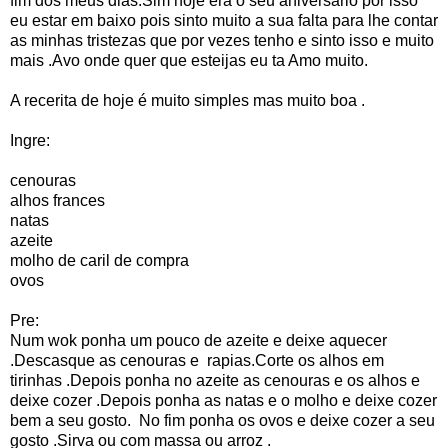
fim dos meus dias.Sim hoje era o seu aniversario por isso
eu estar em baixo pois sinto muito a sua falta para lhe contar
as minhas tristezas que por vezes tenho e sinto isso e muito
mais .Avo onde quer que esteijas eu ta Amo muito.
A recerita de hoje é muito simples mas muito boa .
Ingre:
cenouras
alhos frances
natas
azeite
molho de caril de compra
ovos
Pre:
Num wok ponha um pouco de azeite e deixe aquecer
.Descasque as cenouras e rapias.Corte os alhos em
tirinhas .Depois ponha no azeite as cenouras e os alhos e
deixe cozer .Depois ponha as natas e o molho e deixe cozer
bem a seu gosto. No fim ponha os ovos e deixe cozer a seu
gosto .Sirva ou com massa ou arroz .