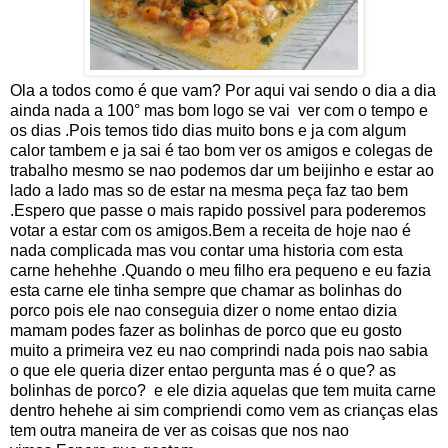
Ola a todos como é que vam? Por aqui vai sendo o dia a dia
ainda nada a 100° mas bom logo se vai ver com o tempo e
os dias .Pois temos tido dias muito bons e ja com algum
calor tambem e ja sai é tao bom ver os amigos e colegas de
trabalho mesmo se nao podemos dar um beijinho e estar ao
lado a lado mas so de estar na mesma peça faz tao bem
.Espero que passe o mais rapido possivel para poderemos
votar a estar com os amigos.Bem a receita de hoje nao é
nada complicada mas vou contar uma historia com esta
carne hehehhe .Quando o meu filho era pequeno e eu fazia
esta carne ele tinha sempre que chamar as bolinhas do
porco pois ele nao conseguia dizer o nome entao dizia
mamam podes fazer as bolinhas de porco que eu gosto
muito a primeira vez eu nao comprindi nada pois nao sabia
o que ele queria dizer entao pergunta mas é o que? as
bolinhas de porco? e ele dizia aquelas que tem muita carne
dentro hehehe ai sim compriendi como vem as crianças elas
tem outra maneira de ver as coisas que nos nao