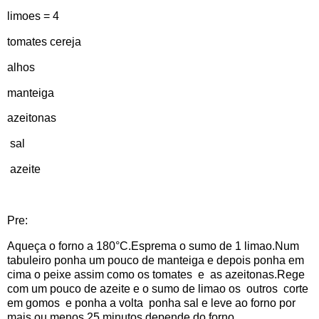
limoes = 4
tomates cereja
alhos
manteiga
azeitonas
sal
azeite
Pre:
Aqueça o forno a 180°C.Esprema o sumo de 1 limao.Num
tabuleiro ponha um pouco de manteiga e depois ponha em
cima o peixe assim como os tomates e as azeitonas.Rege
com um pouco de azeite e o sumo de limao os outros corte
em gomos e ponha a volta ponha sal e leve ao forno por
mais ou menos 25 minutos depende do forno .