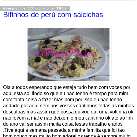
dimanche 13 octobre 2019
Bifinhos de perù com salcichas
Ola a todos esperando que esteja tudo bem com voces por
aqui esta sol lindo so que eu nao tenho é tempo para mim
com tanta coisa a fazer mas bom por isso eu nao tenho
andado por aqui nem nos vossos cantinhos todas as minhas
desculpas mas assim que possa eu vou dar uma voltinha ok
nao levem a mal e nao deixem o meu cantinho ok.até ao fim
do ano vai ser assim muita coisa festas trabalho e anos
.Tive aqui a semana passada a minha familia que foi tao
bom pouco mas muito bom adorei os ter ca é sempre muito