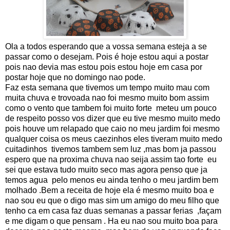
Ola a todos esperando que a vossa semana esteja a se
passar como o desejam. Pois é hoje estou aqui a postar
pois nao devia mas estou pois estou hoje em casa por
postar hoje que no domingo nao pode.
Faz esta semana que tivemos um tempo muito mau com
muita chuva e trovoada nao foi mesmo muito bom assim
como o vento que tambem foi muito forte meteu um pouco
de respeito posso vos dizer que eu tive mesmo muito medo
pois houve um relapado que caio no meu jardim foi mesmo
qualquer coisa os meus caezinhos eles tiveram muito medo
cuitadinhos tivemos tambem sem luz ,mas bom ja passou
espero que na proxima chuva nao seija assim tao forte eu
sei que estava tudo muito seco mas agora penso que ja
temos agua pelo menos eu ainda tenho o meu jardim bem
molhado .Bem a receita de hoje ela é mesmo muito boa e
nao sou eu que o digo mas sim um amigo do meu filho que
tenho ca em casa faz duas semanas a passar ferias ,façam
e me digam o que pensam . Ha eu nao sou muito boa para