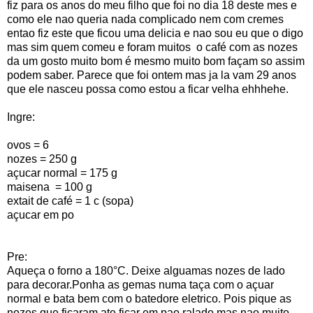
fiz para os anos do meu filho que foi no dia 18 deste mes e
como ele nao queria nada complicado nem com cremes
entao fiz este que ficou uma delicia e nao sou eu que o digo
mas sim quem comeu e foram muitos o café com as nozes
da um gosto muito bom é mesmo muito bom façam so assim
podem saber. Parece que foi ontem mas ja la vam 29 anos
que ele nasceu possa como estou a ficar velha ehhhehe.
Ingre:
ovos = 6
nozes = 250 g
açucar normal = 175 g
maisena = 100 g
extait de café = 1 c (sopa)
açucar em po
Pre:
Aqueça o forno a 180°C. Deixe alguamas nozes de lado
para decorar.Ponha as gemas numa taça com o açuar
normal e bata bem com o batedore eletrico. Pois pique as
nozes que ficaram ate ficar em pao ralado mas nao muito