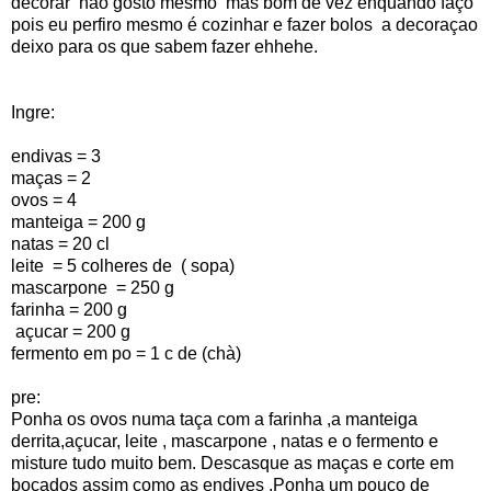
decorar nao gosto mesmo mas bom de vez enquando faço
pois eu perfiro mesmo é cozinhar e fazer bolos a decoraçao
deixo para os que sabem fazer ehhehe.
Ingre:
endivas = 3
maças = 2
ovos = 4
manteiga = 200 g
natas = 20 cl
leite = 5 colheres de ( sopa)
mascarpone = 250 g
farinha = 200 g
açucar = 200 g
fermento em po = 1 c de (chà)
pre:
Ponha os ovos numa taça com a farinha ,a manteiga
derrita,açucar, leite , mascarpone , natas e o fermento e
misture tudo muito bem. Descasque as maças e corte em
bocados assim como as endives .Ponha um pouco de