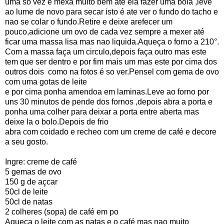
uma so vez e mexa muito bem até ela fazer uma bola ,leve
ao lume de novo para secar isto é ate ver o fundo do tacho e
nao se colar o fundo.Retire e deixe arefecer um
pouco,adicione um ovo de cada vez sempre a mexer até
ficar uma massa lisa mas nao liquida.Aqueça o forno a 210°.
Com a massa faça um circulo,depois faça outro mas este
tem que ser dentro e por fim mais um mas este por cima dos
outros dois como na fotos é so ver.Pensel com gema de ovo
com uma gotas de leite
e por cima ponha amendoa em laminas.Leve ao forno por
uns 30 minutos de pende dos fornos ,depois abra a porta e
ponha uma colher para deixar a porta entre aberta mas
deixe la o bolo.Depois de frio
abra com coidado e recheo com um creme de café e decore
a seu gosto.
Ingre: creme de café
5 gemas de ovo
150 g de açcar
50cl de leite
50cl de natas
2 colheres (sopa) de café em po
Aqueça o leite com as natas e o café mas nao muito