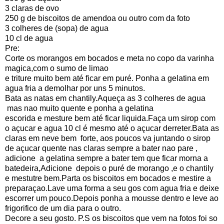
3 claras de ovo
250 g de biscoitos de amendoa ou outro com da foto
3 colheres de (sopa) de agua
10 cl de agua
Pre:
Corte os morangos em bocados e meta no copo da varinha
magica,com o sumo de limao
e triture muito bem até ficar em puré. Ponha a gelatina em
agua fria a demolhar por uns 5 minutos.
Bata as natas em chantily.Aqueça as 3 colheres de agua
mas nao muito quente e ponha a gelatina
escorida e mesture bem até ficar liquida.Faça um sirop com
o açucar e agua 10 cl é mesmo até o açucar derreter.Bata as
claras em neve bem forte, aos poucos va juntando o sirop
de açucar quente nas claras sempre a bater nao pare ,
adicione a gelatina sempre a bater tem que ficar morna a
batedeira,Adicione depois o puré de morango ,e o chantily
e mestutre bem.Parta os biscoitos em bocados e mestire a
preparaçao.Lave uma forma a seu gos com agua fria e deixe
escorrer um pouco.Depois ponha a mousse dentro e leve ao
frigorifico de um dia para o outro.
Decore a seu gosto. P.S os biscoitos que vem na fotos foi so