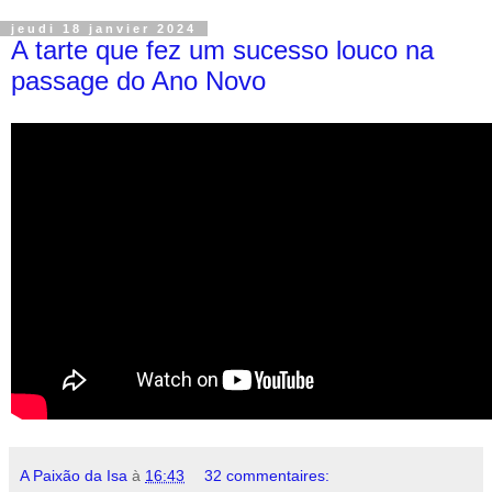
jeudi 18 janvier 2024
A tarte que fez um sucesso louco na
passage do Ano Novo
A Paixão da Isa
à
16:43
32 commentaires: