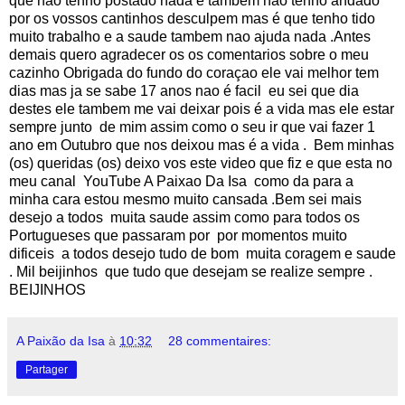
que nao tenho postado nada e tambem nao tenho andado
por os vossos cantinhos desculpem mas é que tenho tido
muito trabalho e a saude tambem nao ajuda nada .Antes
demais quero agradecer os os comentarios sobre o meu
cazinho Obrigada do fundo do coraçao ele vai melhor tem
dias mas ja se sabe 17 anos nao é facil eu sei que dia
destes ele tambem me vai deixar pois é a vida mas ele estar
sempre junto de mim assim como o seu ir que vai fazer 1
ano em Outubro que nos deixou mas é a vida . Bem minhas
(os) queridas (os) deixo vos este video que fiz e que esta no
meu canal YouTube A Paixao Da Isa como da para a
minha cara estou mesmo muito cansada .Bem sei mais
desejo a todos muita saude assim como para todos os
Portugueses que passaram por por momentos muito
dificeis a todos desejo tudo de bom muita coragem e saude
. Mil beijinhos que tudo que desejam se realize sempre .
BEIJINHOS
A Paixão da Isa
à
10:32
28 commentaires:
Partager