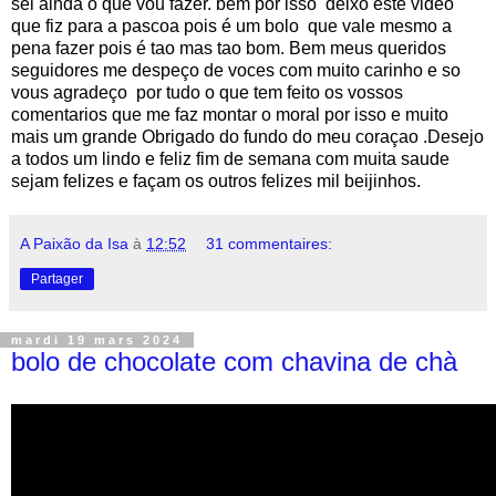
sei ainda o que vou fazer. bem por isso deixo este video
que fiz para a pascoa pois é um bolo que vale mesmo a
pena fazer pois é tao mas tao bom. Bem meus queridos
seguidores me despeço de voces com muito carinho e so
vous agradeço por tudo o que tem feito os vossos
comentarios que me faz montar o moral por isso e muito
mais um grande Obrigado do fundo do meu coraçao .Desejo
a todos um lindo e feliz fim de semana com muita saude
sejam felizes e façam os outros felizes mil beijinhos.
A Paixão da Isa
à
12:52
31 commentaires:
Partager
mardi 19 mars 2024
bolo de chocolate com chavina de chà