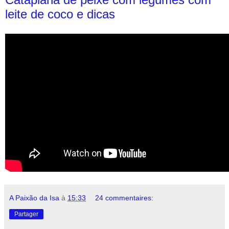
leite de coco e dicas
A Paixão da Isa
à
15:33
24 commentaires:
Partager