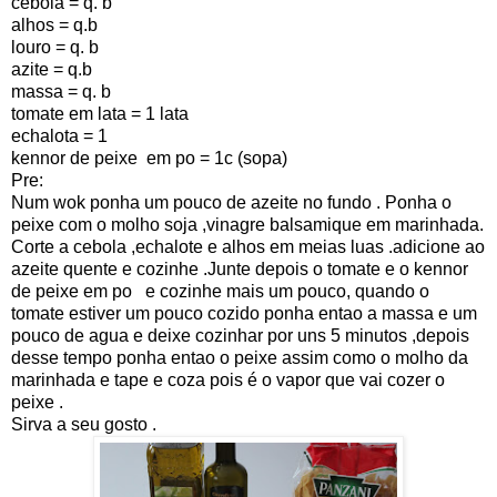
cebola = q. b
alhos = q.b
louro = q. b
azite = q.b
massa = q. b
tomate em lata = 1 lata
echalota = 1
kennor de peixe em po = 1c (sopa)
Pre:
Num wok ponha um pouco de azeite no fundo . Ponha o
peixe com o molho soja ,vinagre balsamique em marinhada.
Corte a cebola ,echalote e alhos em meias luas .adicione ao
azeite quente e cozinhe .Junte depois o tomate e o kennor
de peixe em po e cozinhe mais um pouco, quando o
tomate estiver um pouco cozido ponha entao a massa e um
pouco de agua e deixe cozinhar por uns 5 minutos ,depois
desse tempo ponha entao o peixe assim como o molho da
marinhada e tape e coza pois é o vapor que vai cozer o
peixe .
Sirva a seu gosto .