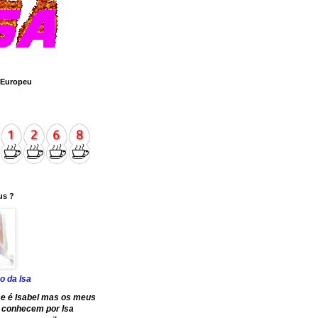
 Europeu
us ?
o da Isa
e é Isabel mas os meus
 conhecem por Isa