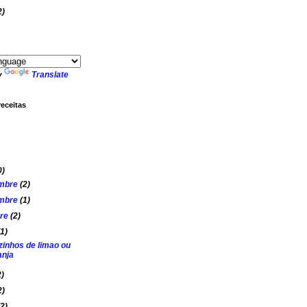
2)
y
Translate
receitas
0)
mbre
(2)
mbre
(1)
bre
(2)
(1)
zinhos de limao ou
anja
2)
2)
(2)