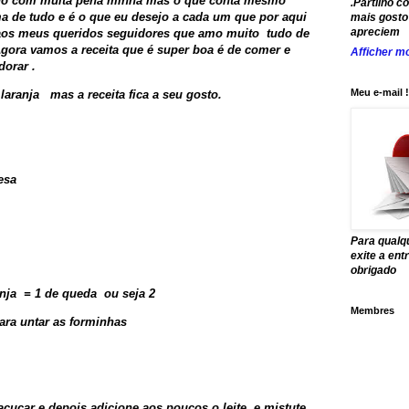
ano com muita pena minha mas o que conta mesmo
.Partilho c
a de tudo e é o que eu desejo a cada um que por aqui
mais gosto 
apreciem
aos meus queridos seguidores que amo muito tudo de
gora vamos a receita que é super boa é de comer e
Afficher mo
orar .
Meu e-mail !
 laranja mas a receita fica a seu gosto.
esa
Para qualq
exite a en
obrigado
anja = 1 de queda ou seja 2
Membres
ara untar as forminhas
açucar e depois adicione aos poucos o leite e mistute