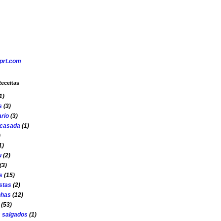
eceitas
1)
s
(3)
rio
(3)
 casada
(1)
)
1)
u
(2)
(3)
s
(15)
stas
(2)
nhas
(12)
(53)
s salgados
(1)