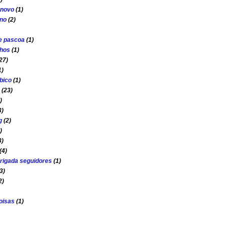
o novo
(1)
ano
(2)
e pascoa
(1)
nhos
(1)
27)
1)
bico
(1)
(23)
)
3)
g
(2)
)
3)
(4)
rigada seguidores
(1)
3)
2)
oisas
(1)