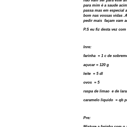
nao vam ser para este 
para mim é a saude acim
passa mas em especial 
bom nas vossas vidas .A
pedir mais façam vam ad
P.S eu fiz desta vez com
Inre:
farinha = 1 c de sobrem
açucar = 120 g
leite = 5 dl
ovos = 5
raspa de limao e de lar
caramelo liquido = qb p
Pre:
Misture a farinha com o 