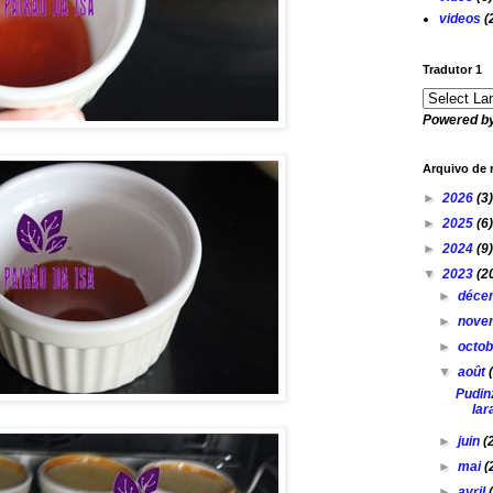
videos
(
Tradutor 1
Powered b
Arquivo de 
►
2026
(3)
►
2025
(6)
►
2024
(9)
▼
2023
(2
►
déce
►
nove
►
octo
▼
août
Pudin
lar
►
juin
(
►
mai
(
►
avril