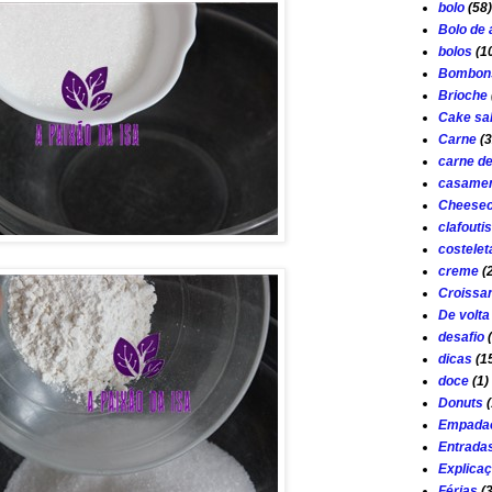
bolo
(58)
Bolo de
bolos
(1
Bombon
Brioche
Cake sa
Carne
(3
carne d
casamen
Cheese
clafouti
costelet
creme
(
Croissa
De volta
desafio
dicas
(1
doce
(1)
Donuts
(
Empada
Entrada
Explica
Férias
(3