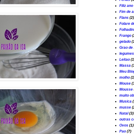
Filiz an
Fim de 
Flans
(2)
Folare d
Folhadi
Frango
(
gelado
(
Grao de 
legumes
Leitao
(1
Massa
(
Meu Blo
molho
(1
Mouse
(
Mousse
muito ob
Musica
(
musse
(
Natal
(3)
outras c
Ovos
(1)
Pao
(7)