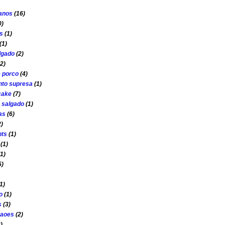
 anos
(16)
0)
s
(1)
(1)
lgado
(2)
2)
e porco
(4)
to supresa
(1)
cake
(7)
s salgado
(1)
as
(6)
2)
nts
(1)
(1)
(1)
5)
1)
o
(1)
s
(3)
çaoes
(2)
)