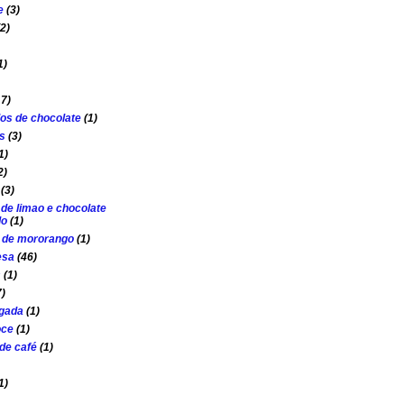
e
(3)
(2)
1)
17)
os de chocolate
(1)
s
(3)
1)
2)
(3)
 de limao e chocolate
do
(1)
o de mororango
(1)
esa
(46)
s
(1)
7)
lgada
(1)
oce
(1)
de café
(1)
1)