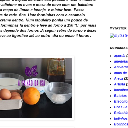
r adicione os ovos e mexa de novo com um batedore
a raspa de limao e laranja e mistur bem. Passe
e de rede fina .Unte forminhas com o caramelo
 creme dentro. Num tabuleiro ponha um pouco de
forminhas la dentro e leve ao forno a 190 °C por mais
MYTASTER
 depende dos fornos .A seguir retire do forno e deixe
leve ao figorifico até ao outro dia ou entao 4 horas .
As Minhas R
açorda
(
anedota
Aniversa
anos de
Arroz
(3
Artista
(
bacalha
Batatas
Biscoito
Boas Fe
Bolachi
bolinhos
Bolinho