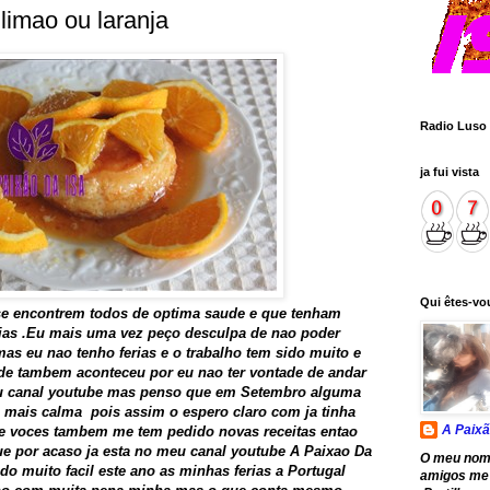
limao ou laranja
Radio Luso
ja fui vista
Qui êtes-vo
se encontrem todos de optima saude e que tenham
ias .Eu mais uma vez peço desculpa de nao poder
as eu nao tenho ferias e o trabalho tem sido muito e
de tambem aconteceu por eu nao ter vontade de andar
u canal youtube mas penso que em Setembro alguma
m mais calma pois assim o espero claro com ja tinha
A Paixã
e voces tambem me tem pedido novas receitas entao
que por acaso ja esta no meu canal youtube A Paixao Da
O meu nom
ido muito facil este ano as minhas ferias a Portugal
amigos me