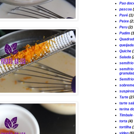
Pao doc
pascoa
Pavé
(1)
Peixe
(2
Peru
(2)
Pudim
(
Quadrad
queijada
Quiche
(
Salada
(
semifrio
semifrio
granula
Semifri
sobrem
suspiro
Tarte
(2
tarte sa
terina d
Timbale 
torta
(4)
tortilha
(
video
(6)