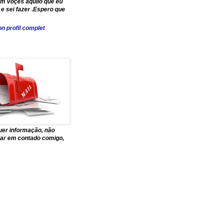
om voçes aquilo que eu
e sei fazer .Espero que
n profil complet
uer informação, não
trar em contado comigo,