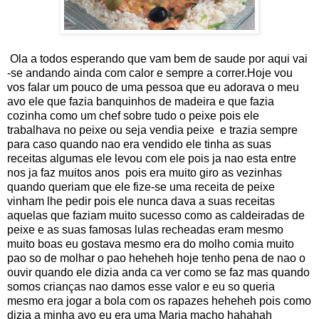
Ola a todos esperando que vam bem de saude por aqui vai
-se andando ainda com calor e sempre a correr.Hoje vou
vos falar um pouco de uma pessoa que eu adorava o meu
avo ele que fazia banquinhos de madeira e que fazia
cozinha como um chef sobre tudo o peixe pois ele
trabalhava no peixe ou seja vendia peixe e trazia sempre
para caso quando nao era vendido ele tinha as suas
receitas algumas ele levou com ele pois ja nao esta entre
nos ja faz muitos anos pois era muito giro as vezinhas
quando queriam que ele fize-se uma receita de peixe
vinham lhe pedir pois ele nunca dava a suas receitas
aquelas que faziam muito sucesso como as caldeiradas de
peixe e as suas famosas lulas recheadas eram mesmo
muito boas eu gostava mesmo era do molho comia muito
pao so de molhar o pao heheheh hoje tenho pena de nao o
ouvir quando ele dizia anda ca ver como se faz mas quando
somos crianças nao damos esse valor e eu so queria
mesmo era jogar a bola com os rapazes heheheh pois como
dizia a minha avo eu era uma Maria macho hahahah