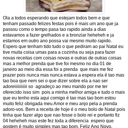
Ola a todos esperando que estejam todos bem e que
tenham passado felizes festas pois é mais um ano que ja
passou como o tempo pasa tao rapido ainda a dias
estavamos a fazer grelhados e a bronziar heheheh e ja
estamos em outro ano possa vai mesmo muito rapido.
Espero que tenham tido tudo o que pediram ao pai Natal eu
tive muita coisa umas para a cozinha ou seja para fazer
novas receitas com coisas novas e outras de outras coisas
mas a melhor prenda que tive foi mesmo no dia 01 de
janeiro ao meio dia essa foi a prenda que mais me fez
prazer pois nunca mas nunca estava a espera ela é tao mas
tao boa que nem sei o que dizer sobre ela a nao ser
adoreiiiiiiiiiii so agradeço ao meu marido por me ter
oferecido isso sim pois a minha melhor amiga e tudo o mais
que eu tenho esta aqui comigo é tao mas tao bom estou
muito feliz obrigada meu Amor e meu anjo pela a prenda
adoro-vos. Bem a receita de hoje é o meu bolo de Natal pois
tinha que fazer algo que nao fosse o bolo rei e portanto fiz
04 heheheh mas este fez toda a diferencia espero que
gostem é muito simples mas tao bom. Feliz Ano Novo.