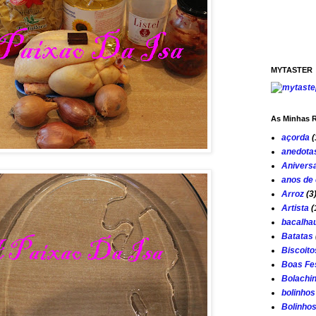
MYTASTER
As Minhas R
açorda
(
anedota
Aniversa
anos de
Arroz
(3
Artista
(
bacalha
Batatas
Biscoito
Boas Fe
Bolachi
bolinhos
Bolinho