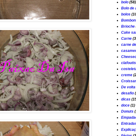
bolo
(58)
Bolo de
bolos
(1
Bombon
Brioche
Cake sa
Carne
(3
carne d
casamen
Cheese
clafouti
costelet
creme
(
Croissa
De volta
desafio
dicas
(1
doce
(1)
Donuts
(
Empada
Entrada
Explica
Férias
(3