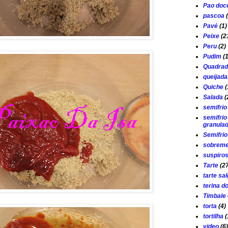
Pao doc
pascoa
Pavé
(1)
Peixe
(2
Peru
(2)
Pudim
(
Quadrad
queijada
Quiche
(
Salada
(
semifrio
semifrio
granula
Semifri
sobrem
suspiro
Tarte
(2
tarte sa
terina d
Timbale 
torta
(4)
tortilha
(
video
(6)