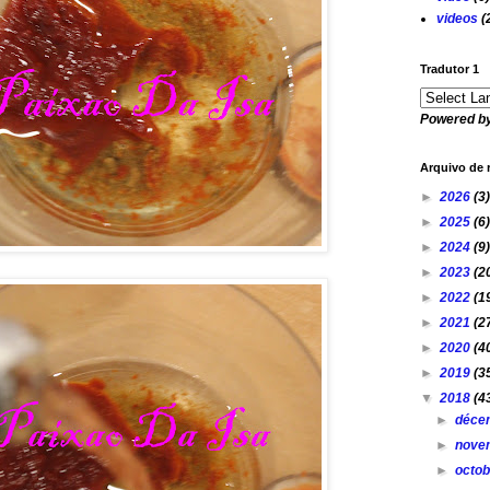
videos
(
Tradutor 1
Powered b
Arquivo de 
►
2026
(3)
►
2025
(6)
►
2024
(9)
►
2023
(2
►
2022
(1
►
2021
(2
►
2020
(4
►
2019
(3
▼
2018
(4
►
déce
►
nove
►
octo