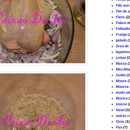
Filiz an
Fim de 
Flans
(2)
Folare d
Folhadi
Frango
(
gelado
(
Grao de 
legumes
Leitao
(1
Massa
(
Meu Blo
molho
(1
Mouse
(
Mousse
muito ob
Musica
(
musse
(
Natal
(3)
outras c
Ovos
(1)
Pao
(7)