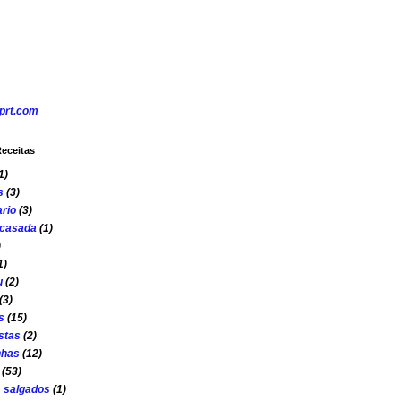
eceitas
1)
s
(3)
rio
(3)
 casada
(1)
)
1)
u
(2)
(3)
s
(15)
stas
(2)
nhas
(12)
(53)
s salgados
(1)