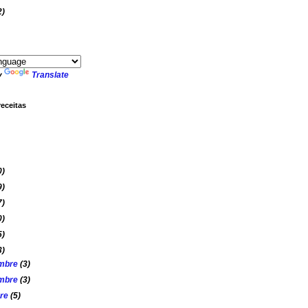
2)
y
Translate
receitas
0)
9)
7)
0)
5)
3)
mbre
(3)
mbre
(3)
bre
(5)