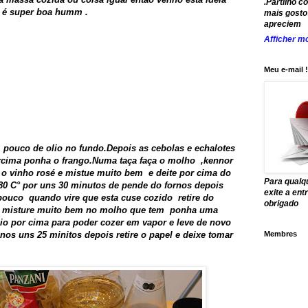
.Partilho c
e é super boa humm .
mais gosto 
apreciem
Afficher mo
Meu e-mail !
pouco de olio no fundo.Depois as cebolas e echalotes
rcima ponha o frango.Numa taça faça o molho ,kennor
 o vinho rosé e mistue muito bem e deite por cima do
Para qualq
180 C° por uns 30 minutos de pende do fornos depois
exite a en
pouco quando vire que esta cuse cozido retire do
obrigado
e misture muito bem no molho que tem ponha uma
nio por cima para poder cozer em vapor e leve de novo
os uns 25 minitos depois retire o papel e deixe tomar
Membres
.