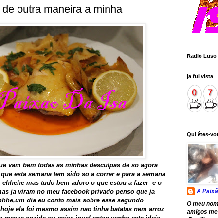
 de outra maneira a minha
Radio Luso
ja fui vista
Qui êtes-vo
que vam bem todas as minhas desculpas de so agora
é que esta semana tem sido so a correr e para a semana
re ehhehe mas tudo bem adoro o que estou a fazer e o
mas ja viram no meu facebook privado penso que ja
A Paixã
ehhhe,um dia eu conto mais sobre esse segundo
O meu nom
 hoje ela foi mesmo assim nao tinha batatas nem arroz
amigos me
 massa cozida ou coisa igual entao venho esta ideia