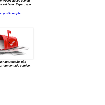
om voçes aquilo que eu
e sei fazer .Espero que
n profil complet
uer informação, não
trar em contado comigo,