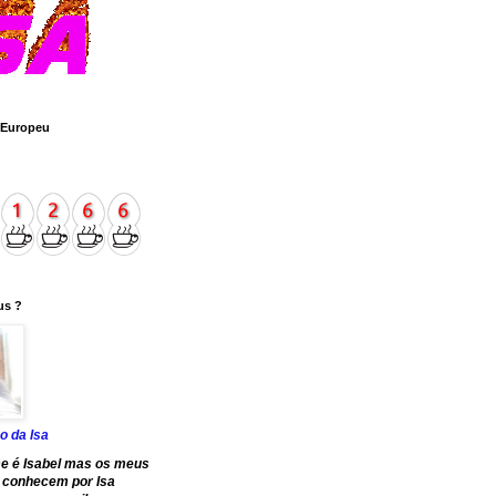
 Europeu
us ?
o da Isa
e é Isabel mas os meus
 conhecem por Isa