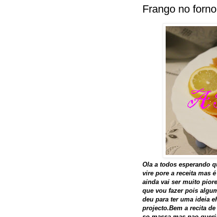
Frango no forno
Ola a todos esperando 
vire pore a receita mas 
ainda vai ser muito pio
que vou fazer pois algu
deu para ter uma ideia 
projecto.Bem a recita de
so massa mas nao queria