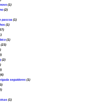
o novo
(1)
ano
(2)
e pascoa
(1)
nhos
(1)
27)
1)
bico
(1)
(23)
)
3)
g
(2)
)
3)
(4)
rigada seguidores
(1)
3)
2)
oisas
(1)