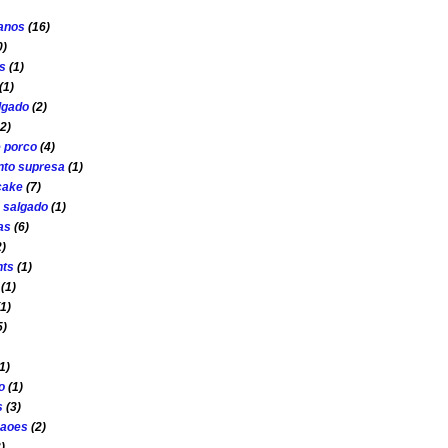
 anos
(16)
0)
s
(1)
(1)
lgado
(2)
2)
e porco
(4)
to supresa
(1)
cake
(7)
s salgado
(1)
as
(6)
2)
nts
(1)
(1)
(1)
5)
1)
o
(1)
s
(3)
çaoes
(2)
)