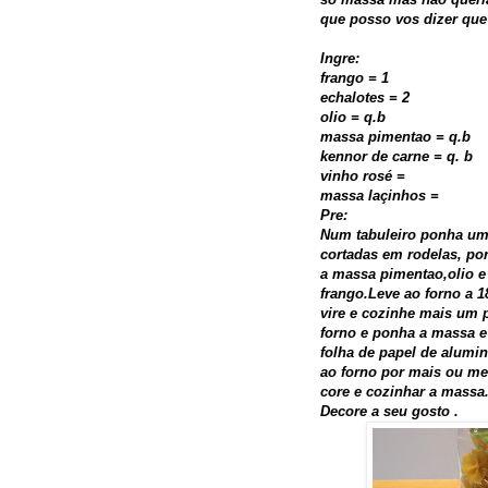
que posso vos dizer qu
Ingre:
frango = 1
echalotes = 2
olio = q.b
massa pimentao = q.b
kennor de carne = q. b
vinho rosé =
massa laçinhos =
Pre:
Num tabuleiro ponha um 
cortadas em rodelas, po
a massa pimentao,olio e
frango.Leve ao forno a 
vire e cozinhe mais um 
forno e ponha a massa 
folha de papel de alumi
ao forno por mais ou men
core e cozinhar a massa
Decore a seu gosto .