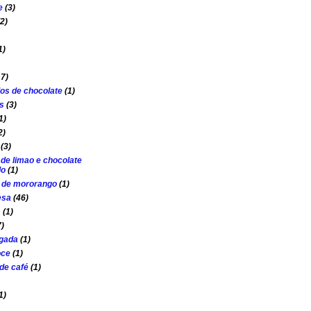
e
(3)
(2)
1)
17)
os de chocolate
(1)
s
(3)
1)
2)
(3)
 de limao e chocolate
do
(1)
o de mororango
(1)
esa
(46)
s
(1)
7)
lgada
(1)
oce
(1)
de café
(1)
1)