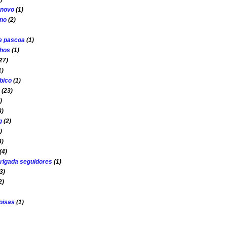
o novo
(1)
ano
(2)
e pascoa
(1)
nhos
(1)
27)
1)
bico
(1)
(23)
)
3)
g
(2)
)
3)
(4)
rigada seguidores
(1)
3)
2)
oisas
(1)