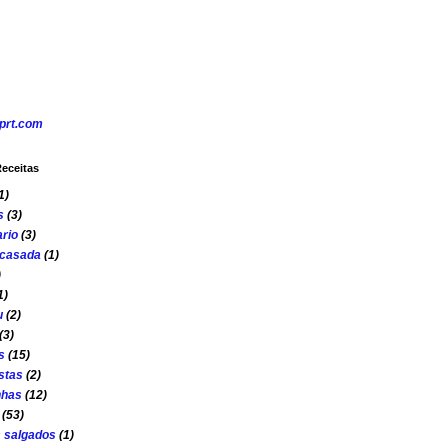
eceitas
1)
s
(3)
rio
(3)
 casada
(1)
)
1)
u
(2)
(3)
s
(15)
stas
(2)
nhas
(12)
(53)
s salgados
(1)