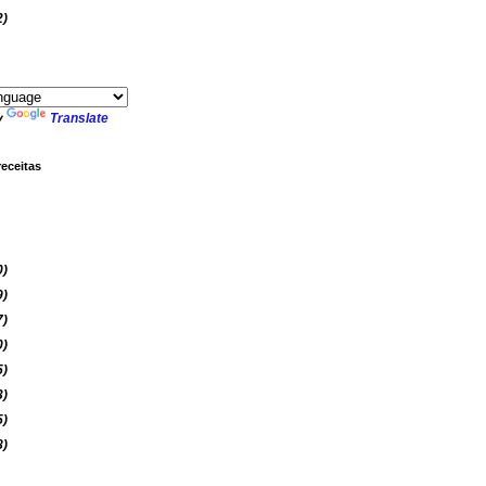
2)
y
Translate
receitas
0)
9)
7)
0)
5)
3)
5)
8)