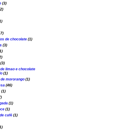
e
(3)
(2)
1)
17)
os de chocolate
(1)
s
(3)
1)
2)
(3)
 de limao e chocolate
do
(1)
o de mororango
(1)
esa
(46)
s
(1)
7)
lgada
(1)
oce
(1)
de café
(1)
1)