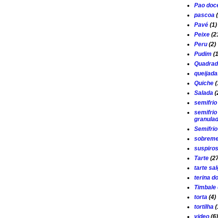
Pao doc
pascoa
Pavé
(1)
Peixe
(2
Peru
(2)
Pudim
(
Quadrad
queijada
Quiche
(
Salada
(
semifrio
semifrio
granula
Semifri
sobrem
suspiro
Tarte
(2
tarte sa
terina d
Timbale 
torta
(4)
tortilha
(
video
(6)