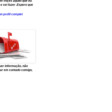
om voçes aquilo que eu
e sei fazer .Espero que
n profil complet
uer informação, não
trar em contado comigo,