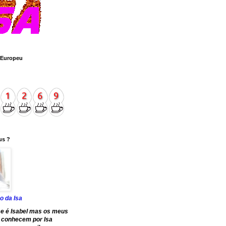
 Europeu
us ?
o da Isa
e é Isabel mas os meus
 conhecem por Isa