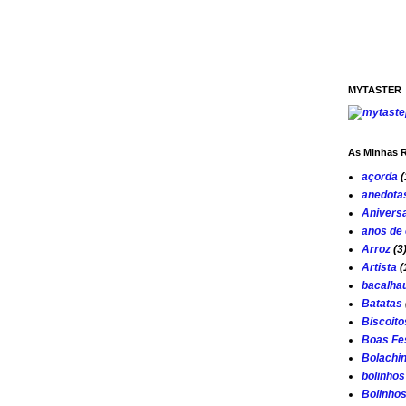
MYTASTER
As Minhas R
açorda
(
anedota
Aniversa
anos de
Arroz
(3
Artista
(
bacalha
Batatas
Biscoito
Boas Fe
Bolachi
bolinhos
Bolinho