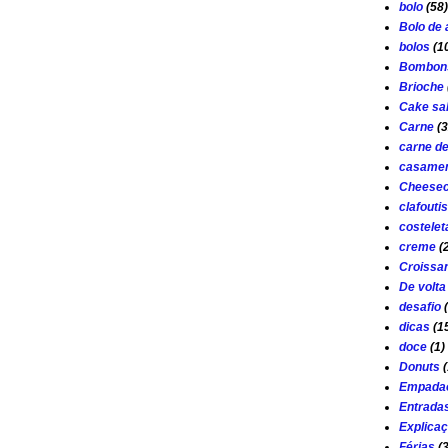
bolo
(58)
Bolo de
bolos
(1
Bombon
Brioche
Cake sa
Carne
(3
carne d
casamen
Cheese
clafouti
costelet
creme
(
Croissa
De volta
desafio
dicas
(1
doce
(1)
Donuts
(
Empada
Entrada
Explica
Férias
(3