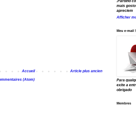
.Partilho c
mais gosto 
apreciem
Afficher mo
Meu e-mail !
Accueil
Article plus ancien
commentaires (Atom)
Para qualq
exite a en
obrigado
Membres