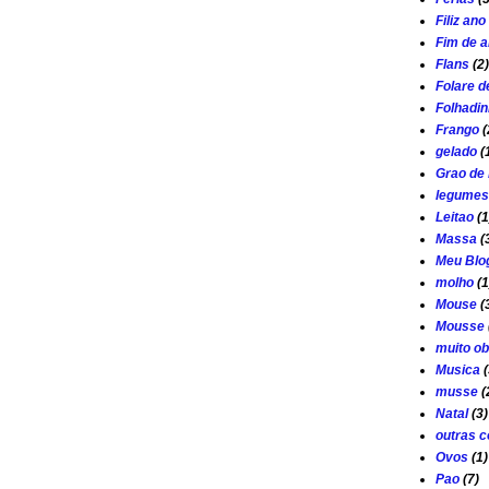
Filiz an
Fim de 
Flans
(2)
Folare d
Folhadi
Frango
(
gelado
(
Grao de 
legumes
Leitao
(1
Massa
(
Meu Blo
molho
(1
Mouse
(
Mousse
muito ob
Musica
(
musse
(
Natal
(3)
outras c
Ovos
(1)
Pao
(7)