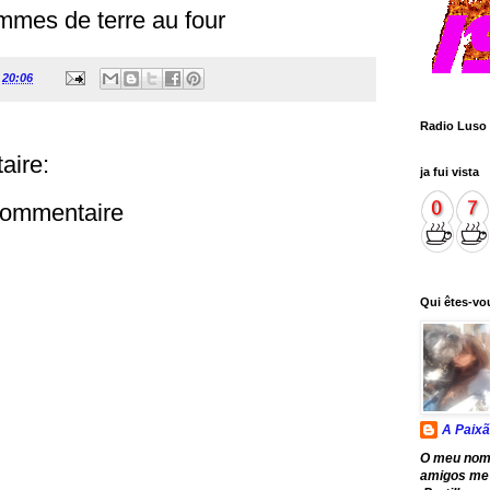
mmes de terre au four
à
20:06
Radio Luso
aire:
ja fui vista
 commentaire
Qui êtes-vo
A Paixã
O meu nom
amigos me