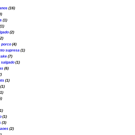
 anos
(16)
0)
s
(1)
(1)
lgado
(2)
2)
e porco
(4)
to supresa
(1)
cake
(7)
s salgado
(1)
as
(6)
2)
nts
(1)
(1)
(1)
5)
1)
o
(1)
s
(3)
çaoes
(2)
)