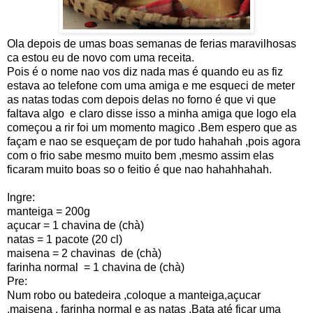
Ola depois de umas boas semanas de ferias maravilhosas
ca estou eu de novo com uma receita.
Pois é o nome nao vos diz nada mas é quando eu as fiz
estava ao telefone com uma amiga e me esqueci de meter
as natas todas com depois delas no forno é que vi que
faltava algo e claro disse isso a minha amiga que logo ela
começou a rir foi um momento magico .Bem espero que as
façam e nao se esqueçam de por tudo hahahah ,pois agora
com o frio sabe mesmo muito bem ,mesmo assim elas
ficaram muito boas so o feitio é que nao hahahhahah.
Ingre:
manteiga = 200g
açucar = 1 chavina de (chà)
natas = 1 pacote (20 cl)
maisena = 2 chavinas de (chà)
farinha normal = 1 chavina de (chà)
Pre:
Num robo ou batedeira ,coloque a manteiga,açucar
,maisena , farinha normal e as natas .Bata até ficar uma