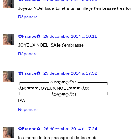
Joyeux NOel Isa à toi et à ta famille je t'embrasse très fort
Répondre
✿France✿
25 décembre 2014 à 10:11
JOYEUX NOEL ISA je t'embrasse
Répondre
✿France✿
25 décembre 2014 à 17:52
╔═════════ ೋღ❤ღೋ ═════════╗
ೋ ❤❤❤JOYEUX NOEL❤❤❤ ೋ
╚═════════ ೋღ❤ღೋ ═════════╝
ISA
Répondre
✿France✿
26 décembre 2014 à 17:24
Isa merci de ton passage et de tes mots