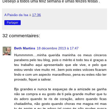
Deseijo a todos uma feliz semana e umas felizes festas .
A Paixão da Isa
à
17:36
Partager
32 commentaires:
Beth Martins
18 décembre 2013 à 17:47
Hummmmm....minha querida maninha os meus cinceros
parabens pelo teu blog, pois o mérito é todo teu é graças a
teu trabalho aqui apresentado que ele vive, e pelo que
estou vendo vive muito mt...bem pois estes volcoes ficaram
lindo e com um aspecto maravilhoso, pena eu estes não ter
provado, fiquei a salivar.
Bjs grandes e nunca te esqueças de a amizade se ganha
não se compra e eu gosto de ti pela grande mulher que tu
és adoro quando te ris de coração, adoro quando ficas
chatiadinha, não gosto quando choras me magoa mt mas
tu és assim e eu te adoro tal como és não mudes nunca