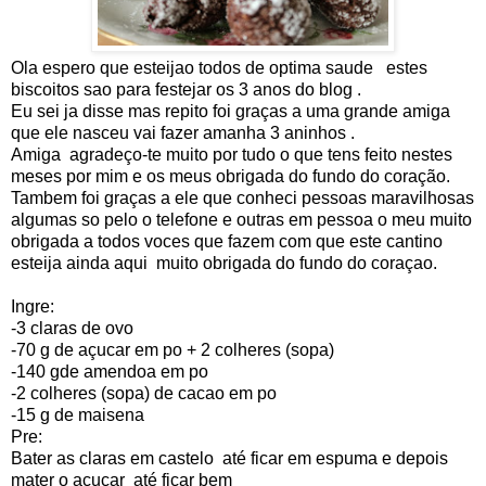
Ola espero que esteijao todos de optima saude estes
biscoitos sao para festejar os 3 anos do blog .
Eu sei ja disse mas repito foi graças a uma grande amiga
que ele nasceu vai fazer amanha 3 aninhos .
Amiga agradeço-te muito por tudo o que tens feito nestes
meses por mim e os meus obrigada do fundo do coração.
Tambem foi graças a ele que conheci pessoas maravilhosas
algumas so pelo o telefone e outras em pessoa o meu muito
obrigada a todos voces que fazem com que este cantino
esteija ainda aqui muito obrigada do fundo do coraçao.
Ingre:
-3 claras de ovo
-70 g de açucar em po + 2 colheres (sopa)
-140 gde amendoa em po
-2 colheres (sopa) de cacao em po
-15 g de maisena
Pre:
Bater as claras em castelo até ficar em espuma e depois
mater o açucar até ficar bem